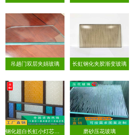
吊趟门双层夹娟玻璃
长虹钢化夹胶渐变玻璃
钢化超白长虹小灯芯双面压花玻璃
磨砂压花玻璃