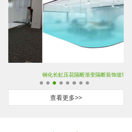
钢化长虹压花隔断渐变隔断装饰玻璃
隐
查看更多>>